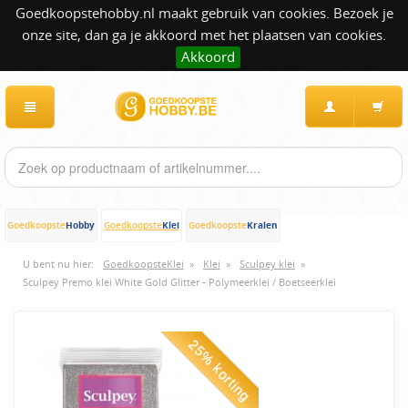
Goedkoopstehobby.nl maakt gebruik van cookies. Bezoek je
onze site, dan ga je akkoord met het plaatsen van cookies.
Akkoord
Hobby
Klei
Kralen
Goedkoopste
Goedkoopste
Goedkoopste
U bent nu hier:
GoedkoopsteKlei
»
Klei
»
Sculpey klei
»
Sculpey Premo klei White Gold Glitter - Polymeerklei / Boetseerklei
25% korting