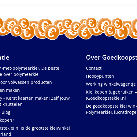
atie
Over Goedkoopst
n-met-polymeerklei. De beste
Contact
e over polymeerkle
Hobbypunten
voor volwassen producten
Werking winkelwagentje
ten maken
Klei kopen & gebruiken –
y - Kerst kaarten maken! Zelf jouw
(Goedkoopsteklei.nl
t knutselen
De goedkoopste klei wink
e Blog
Polymeerklei, luchtdroge
 kopen?
teklei.nl is de grootste kleiwinkel
rland,