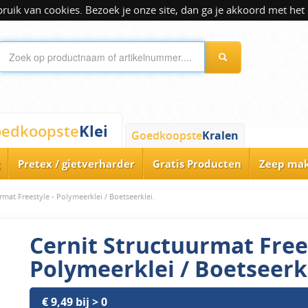
ik van cookies. Bezoek je onze site, dan ga je akkoord met het 
Klei
edkoopste
Goedkoopste
Kralen
Pretex / gietverharder
Gratis Producten
Zeep ma
rmat Freestyle - Polymeerklei / Boetseerklei.
Cernit Structuurmat Frees
Polymeerklei / Boetseerkl
€ 9,49 bij > 0