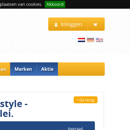
plaatsen van cookies.
Akkoord
Inloggen
Merken
Aktie
ken
tyle -
< Ga terug
ei.
Voorraad