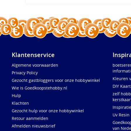
Klantenservice
Inspir
Algemene voorwaarden
boetsere
informati
Privacy Policy
Kleuren 
Gezocht gastbloggers voor onze hobbywinkel
DIY Kaar
Wie is Goedkoopstehobby.nl
zelf hobb
Hulp
kerstkaar
Klachten
Inspirati
Gezocht hulp voor onze hobbywinkel
Uv Resin
Retour aanmelden
Goedkoops
Afmelden nieuwsbrief
van Nede