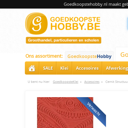
Goedkoopstehobby.nl maakt gebru
Go
Ons assortiment:
Goedkoopste
Hobby
SALE
Klei
Accesoires
Afwerking
U bent nu hier:
GoedkoopsteKlei
»
Accesoires
»
Cernit Structuu
Verwacht