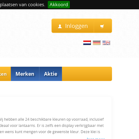
plaatsen van cookies.
Akkoord
Inloggen
Merken
Aktie
ken
Wij hebben alle 24 beschikbare kleuren op voorraad, inclusief
ideaal voor lantaarns. Er is zelfs een display verkrijgbaar met
eigen wens kunt mengen voor de gewenste kleur. Deze klei is