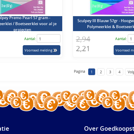
lpey Premo Pearl 57 gram -
Sculpey III Blauw 57gr - Hoog
erklei / Boetseerklei voor al je
Polymeerklei & Boetseerk
projecten
2,94
Aantal:
Aantal:
2,21
Pagina
1
2
3
4
Vol
atie
Over Goedkoopst