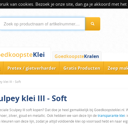
ik van cookies. Bezoek je onze site, dan ga je akkoord met het 
Klei
edkoopste
Goedkoopste
Kralen
Pretex / gietverharder
Gratis Producten
Zeep ma
y klei III - Soft
ulpey klei III - Soft
ciale Sculpey III soft kopen? Dat doe je heel gemakkelijk bij Goedkoopsteklei.nl. 
oer, zilver, goud en metallic. Ook hebben we van deze lijn de
transparante klei
: 
4 kleuren van deze lijn, zodat je altijd voldoende klei op voorraad hebt en naar 
icht te kneden en daardoor ideaal voor kinderen. Bekijk alle types hieronder.