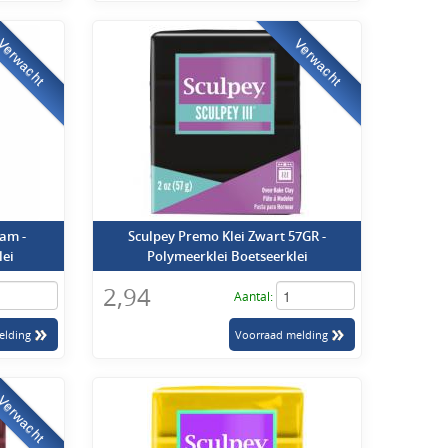
bij ons de meest verkochte klei uit de Sculpey serie.
Verwacht
Verwacht
ei op de markt heeft gebracht. De meest nieuwste en
de kleuren. Van bruine klei tot de meest uitsprekende pistache
ei
am -
Sculpey Premo Klei Zwart 57GR -
lei
Polymeerklei Boetseerklei
2,94
Aantal:
Verwacht