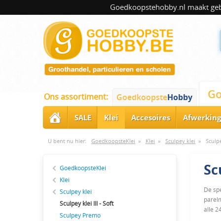
Goedkoopstehobby.nl maakt gebru
Go
Ons assortiment:
Goedkoopste
Hobby
SALE
Klei
Accesoires
Afwerking
U bent nu hier:
GoedkoopsteKlei
»
Klei
»
Sculpey klei
»
Sculpe
Sc
GoedkoopsteKlei
Klei
De spe
Sculpey klei
parelm
Sculpey klei III - Soft
alle 2
Sculpey Premo
heel l