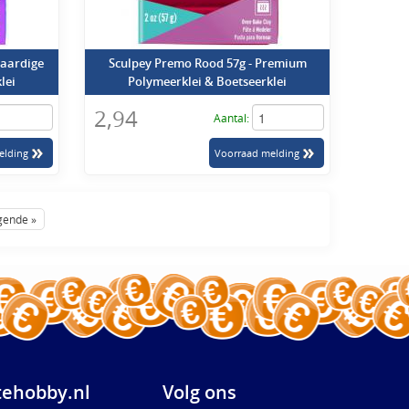
waardige
Sculpey Premo Rood 57g - Premium
lei
Polymeerklei & Boetseerklei
2,94
Aantal:
gende »
ehobby.nl
Volg ons