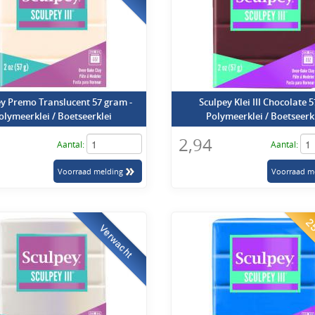
y Premo Translucent 57 gram -
Sculpey Klei III Chocolate 5
olymeerklei / Boetseerklei
Polymeerklei / Boetseerk
2,94
Aantal:
Aantal:
25
Verwacht