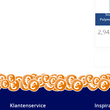
Scu
Polyme
2,94
Klantenservice
Inspir