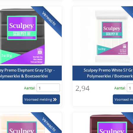
arder dan de Sculpey III klei maar nog steeds perfect te kneden. De Premo klei is 
un je jouw Premo klei kleuren vinden en natuurlijk kopen.
Premo klei
Verwacht
uffle klei
e dat naast Sculpey III klei en Premo klei - de sculpey fabrikant nog een soort kl
naire klei is Souffle klei
er verkopen wij de gehele serie Souffle op dit moment maar liefst 28 verschillen
n zijn bij ons te verkrijgen. Ga snel kijken of jouw kleur nog te koop is --
Souffle kl
ey Premo Elephant Gray 57gr -
Sculpey Premo White 57 Gr
lymeerklei & Boetseerklei
Polymeerklei / Boetseerk
2,94
Aantal:
Aantal:
Verwacht