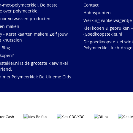
n-met-polymeerklei. De beste
Contact
e over polymeerkle
Hobbypunten
voor volwassen producten
Werking winkelwagentje
ten maken
Klei kopen & gebruiken –
y - Kerst kaarten maken! Zelf jouw
(Goedkoopsteklei.nl
t knutselen
De goedkoopste klei wink
e Blog
Polymeerklei, luchtdroge
 kopen?
teklei.nl is de grootste kleiwinkel
rland,
n met Polymeerklei: De Ultieme Gids