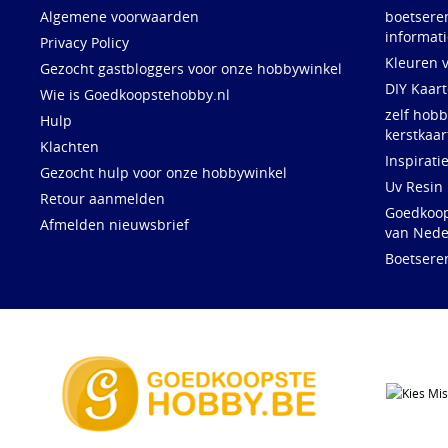
Algemene voorwaarden
boetsere
informati
Privacy Policy
Kleuren 
Gezocht gastbloggers voor onze hobbywinkel
DIY Kaar
Wie is Goedkoopstehobby.nl
zelf hobb
Hulp
kerstkaar
Klachten
Inspirati
Gezocht hulp voor onze hobbywinkel
Uv Resin
Retour aanmelden
Goedkoops
Afmelden nieuwsbrief
van Nede
Boetsere