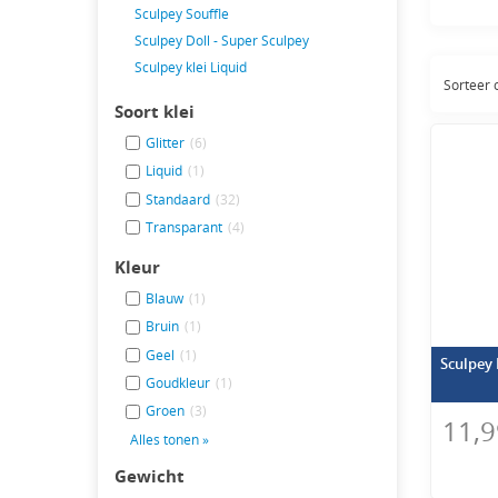
Sculpey Souffle
Sc
Sculpey Doll - Super Sculpey
Sculpey klei Liquid
Sorteer
Het gr
Soort klei
voorda
mater
Glitter
(6)
Liquid
(1)
Zit jo
Premo 
Standaard
(32)
Transparant
(4)
Het me
daarbi
Kleur
zonder
Blauw
(1)
Of je 
Bruin
(1)
De wa
Geel
(1)
Sculpey 
worden
Goudkleur
(1)
de vo
Groen
(3)
Pr
11,9
Alles tonen »
Gewicht
Zoek j